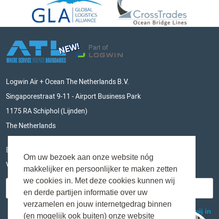
Logwin Air + Ocean The Netherlands B.V.
Singaporestraat 9-11 - Airport Business Park
1175 RA Schiphol (Lijnden)
The Netherlands
BLIJF OP DE HOOGTE
Om uw bezoek aan onze website nóg
Vul hieronder je e-mailadres in en mis niks meer!
makkelijker en persoonlijker te maken zetten
we cookies in. Met deze cookies kunnen wij
en derde partijen informatie over uw
verzamelen en jouw internetgedrag binnen
(en mogelijk ook buiten) onze website