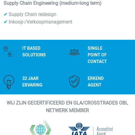
Supply Chain Engineering (medium-long term)
✔
Supply Chain redesign
✔
Inkoop-/Verkoopmanagement
IT BASED
SINGLE
SOLUTIONS
POINT OF
CONTACT
32 JAAR
ERKEND
ERVARING
AGENT
WIJ ZIJN GECERTIFICEERD EN GLA/CROSSTRADES OBL
NETWERK MEMBER