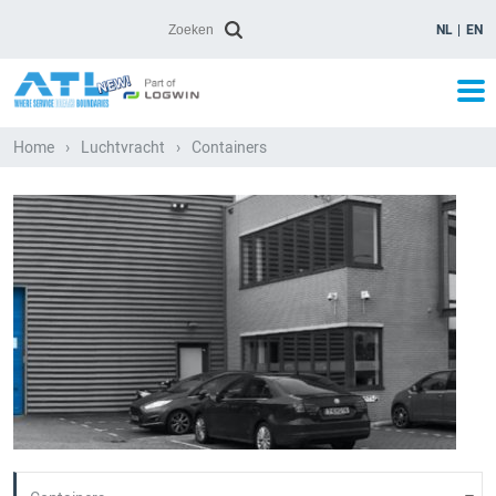
NL
EN
Home
›
Luchtvracht
›
Containers