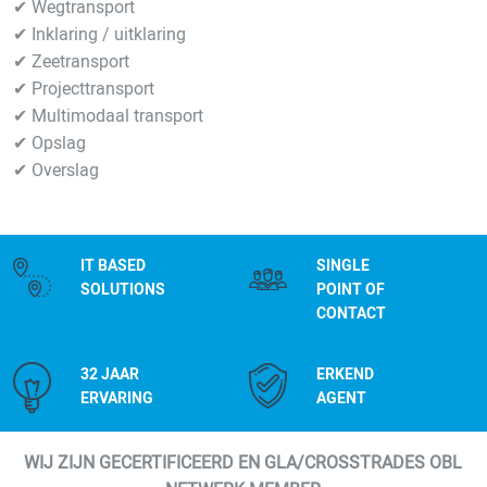
✔ Wegtransport
✔ Inklaring / uitklaring
✔ Zeetransport
✔ Projecttransport
✔ Multimodaal transport
✔ Opslag
✔ Overslag
IT BASED
SINGLE
SOLUTIONS
POINT OF
CONTACT
32 JAAR
ERKEND
ERVARING
AGENT
WIJ ZIJN GECERTIFICEERD EN GLA/CROSSTRADES OBL