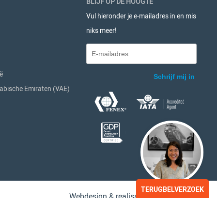
BLIJF OP DE HOOGTE
Vul hieronder je e-mailadres in en mis
niks meer!
ë
abische Emiraten (VAE)
TERUGBELVERZOEK
Webdesign & realisatie:
Loyals
- 2017