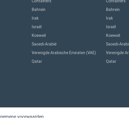
Containers
Containers
Bahrein
Bahrein
Irak
Irak
Israël
Israël
Koeweit
Koeweit
Saoedi-Arabië
Saoedi-Arabi
Verenigde Arabische Emiraten (VAE)
Verenigde Ar
Qatar
Qatar
lgemene voorwaarden