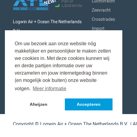
Luchtvracht
Zeevracht
Crosstrades
Logwin Air + Ocean The Netherlands
Import
B.V.
Export
Singaporestraat 9-11 - Airport
Om uw bezoek aan onze website nóg
Afhandeling
Business Park
makkelijker en persoonlijker te maken zetten
Industrieën
we cookies in. Met deze cookies kunnen wij
1175 RA Schiphol (Lijnden)
Over Ons
en derde partijen informatie over uw
The Netherlands
verzamelen en jouw internetgedrag binnen
(en mogelijk ook buiten) onze website
volgen.
Meer informatie
Afwijzen
Accepteren
Copyright © Logwin Air + Ocean The Netherlands B.V. |
A
|
Privacy- & Cookieverklaring