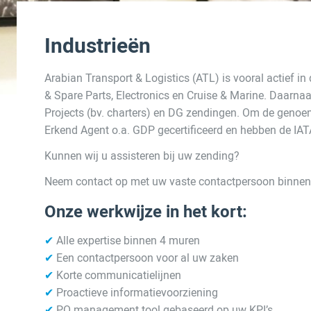
Industrieën
Arabian Transport & Logistics (ATL) is vooral actief i
& Spare Parts, Electronics en Cruise & Marine. Daarna
Projects (bv. charters) en DG zendingen. Om de genoem
Erkend Agent o.a. GDP gecertificeerd en hebben de IAT
Kunnen wij u assisteren bij uw zending?
Neem contact op met uw vaste contactpersoon binnen 
Onze werkwijze in het kort:
✔
Alle expertise binnen 4 muren
✔
Een contactpersoon voor al uw zaken
✔
Korte communicatielijnen
✔
Proactieve informatievoorziening
✔
PO management tool gebaseerd op uw KPI’s