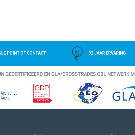
GLE POINT OF CONTACT
32 JAAR ERVARING
IJN GECERTIFICEERD EN GLA/CROSSTRADES OBL NETWERK 