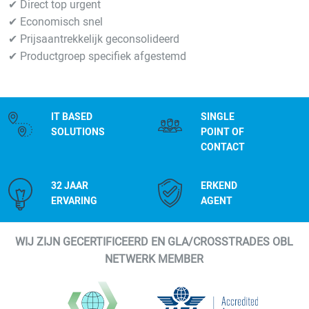
✔ Direct top urgent
✔ Economisch snel
✔ Prijsaantrekkelijk geconsolideerd
✔ Productgroep specifiek afgestemd
IT BASED
SINGLE
SOLUTIONS
POINT OF
CONTACT
32 JAAR
ERKEND
ERVARING
AGENT
WIJ ZIJN GECERTIFICEERD EN GLA/CROSSTRADES OBL
NETWERK MEMBER